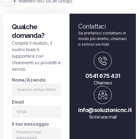
Maestro WD (SCM Group)
Qualche
Contattaci
Se preferisci contattarci in
domanda?
modo più diretto, chiamaci
Compila il modulo, il
o scrivici via mail.
nostro team ti
supporterà con
chiarimenti su prodotti e
servizi.
0541 675 431
Nome/Azienda
Chiamaci
Email
info@soluzionicnc.it
Scrivi una mail
Il tuo messaggio