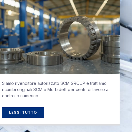
Siamo rivenditore autorizzato SCM GROUP e trattiamo
ricambi originali SCM e Morbidelli per centri di lavoro a
controllo numerico.
LEGGI TUTTO