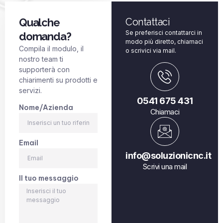
Qualche
Contattaci
Se preferisci contattarci in
domanda?
modo più diretto, chiamaci
Compila il modulo, il
o scrivici via mail.
nostro team ti
supporterà con
chiarimenti su prodotti e
servizi.
0541 675 431
Nome/Azienda
Chiamaci
Email
info@soluzionicnc.it
Scrivi una mail
Il tuo messaggio