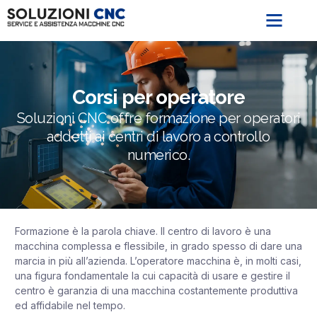
Corsi per operatore
Soluzioni CNC offre formazione per operatori
addetti ai centri di lavoro a controllo
numerico.
Formazione è la parola chiave. Il centro di lavoro è una
macchina complessa e flessibile, in grado spesso di dare una
marcia in più all’azienda. L’operatore macchina è, in molti casi,
una figura fondamentale la cui capacità di usare e gestire il
centro è garanzia di una macchina costantemente produttiva
ed affidabile nel tempo.