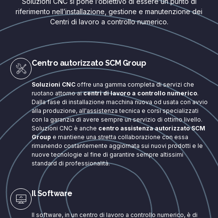
Soluzioni CNC si pone l’obiettivo di essere un punto di
riferimento nell’installazione, gestione e manutenzione dei
Centri di lavoro a controllo numerico.
Centro autorizzato SCM Group
Soluzioni CNC
offre una gamma completa di servizi che
ruotano attorno ai
centri di lavoro a controllo numerico
.
Dalla fase di installazione macchina nuova od usata con avvio
alla produzione, all'assistenza tecnica e corsi specializzati
con la garanzia di avere sempre un servizio di ottimo livello.
Soluzioni CNC è anche
centro assistenza autorizzato SCM
Group
e mantiene una stretta collaborazione con essa
rimanendo costantemente aggiornata sui nuovi prodotti e le
nuove tecnologie al fine di garantire sempre altissimi
standard di professionalità.
Il Software
Il software, in un centro di lavoro a controllo numerico, è di