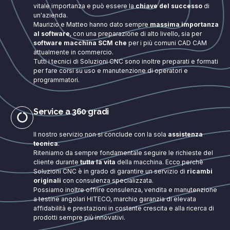
vitale importanza e può essere la
chiave del successo
di
un'azienda.
Maurizio e Matteo hanno dato sempre
massima importanza
al software
, con una preparazione di alto livello, sia per
software macchina SCM che
per i più comuni CAD CAM
attualmente in commercio.
Tutti i tecnici di Soluzioni CNC sono inoltre preparati e formati
per fare corsi su uso e manutenzione di operatori e
programmatori.
Service a 360 gradi
Il nostro servizio non si conclude con la sola
assistenza
tecnica
.
Riteniamo da sempre fondamentale seguire le richieste del
cliente durante
tutta la vita
della macchina. Ecco perchè
Soluzioni CNC è in grado di garantire un servizio di
ricambi
originali
con consulenza specializzata.
Possiamo inoltre offrire consulenza, vendita e manutenzione
a testine angolari HITECO, marchio garanzia di elevata
affidabilità e prestazioni in costante crescita e alla ricerca di
prodotti sempre più innovativi.