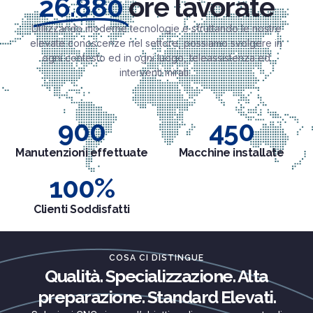
26.880
ore lavorate
Utilizzando moderne tecnologie e sfruttando le nostre
elevate conoscenze nel settore, possiamo svolgere in
ogni contesto ed in ogni luogo, teleassistenza ed
interventi mirati.
900
450
Manutenzioni effettuate
Macchine installate
100
%
Clienti Soddisfatti
COSA CI DISTINGUE
Qualità. Specializzazione. Alta
preparazione. Standard Elevati.