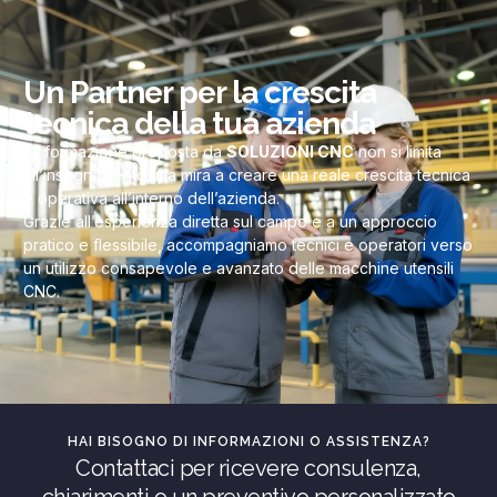
Un Partner per la crescita
tecnica della tua azienda
La formazione proposta da
SOLUZIONI CNC
non si limita
all’insegnamento, ma mira a creare una reale crescita tecnica
e operativa all’interno dell’azienda.
Grazie all’esperienza diretta sul campo e a un approccio
pratico e flessibile, accompagniamo tecnici e operatori verso
un utilizzo consapevole e avanzato delle macchine utensili
CNC.
HAI BISOGNO DI INFORMAZIONI O ASSISTENZA?
Contattaci per ricevere consulenza,