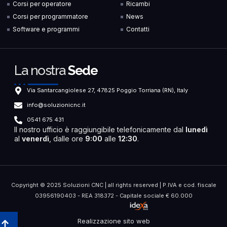
Corsi per operatore
Ricambi
Corsi per programmatore
News
Software e programmi
Contatti
La nostra
Sede
Via Santarcangiolese 27, 47825 Poggio Torriana (RN), Italy
info@soluzionicnc.it
0541 675 431
Il nostro ufficio è raggiungibile telefonicamente dal
lunedì
al
venerdì
, dalle ore
9:00
alle
12:30
.
Copyright © 2025 Soluzioni CNC | all rights reserved | P.IVA e cod. fiscale
03956190403 - REA 318372 - Capitale sociale € 60.000
Realizzazione sito web