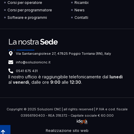
Corsi per operatore
Ricambi
Corsi per programmatore
News
Software e programmi
Contatti
La nostra
Sede
Via Santarcangiolese 27, 47825 Poggio Torriana (RN), Italy
info@soluzionicnc.it
0541 675 431
Il nostro ufficio è raggiungibile telefonicamente dal
lunedì
al
venerdì
, dalle ore
9:00
alle
12:30
.
Copyright © 2025 Soluzioni CNC | all rights reserved | P.IVA e cod. fiscale
03956190403 - REA 318372 - Capitale sociale € 60.000
Realizzazione sito web